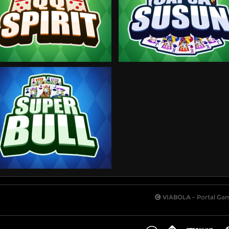
VIABOLA - Portal Game