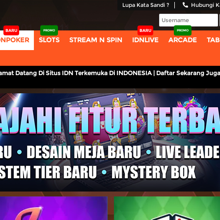
Lupa Kata Sandi ?
Hubungi K
BARU
BARU
PROMO
PROMO
DNPOKER
SLOTS
STREAM N SPIN
IDNLIVE
ARCADE
TAB
atang Di Situs IDN Terkemuka Di INDONESIA | Daftar Sekarang Juga & Da