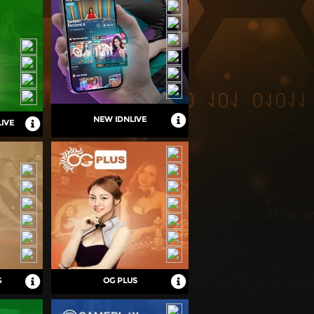
Rb
5Jt
Rb
7,5Jt
Rb
7,5Jt
Rb
2,5Jt
Rb
5Jt
DAFTAR
MASUK
ASUK
KEMBALI
NEW IDNLIVE
NEW IDNLIVE
IVE
IVE
in
Max
Meja
Min
Max
Rb
30Jt
Baccarat
1Rb
10Jt
Rb
30Jt
Dragon Tiger
1Rb
10Jt
0Rb
30Jt
Roulette
1Rb
10Jt
0Rb
30Jt
Wheel
1Rb
10Jt
Special Games
1Rb
10Jt
ASUK
DAFTAR
MASUK
KEMBALI
G
OG PLUS
G
OG PLUS
in
Max
Meja
Min
Max