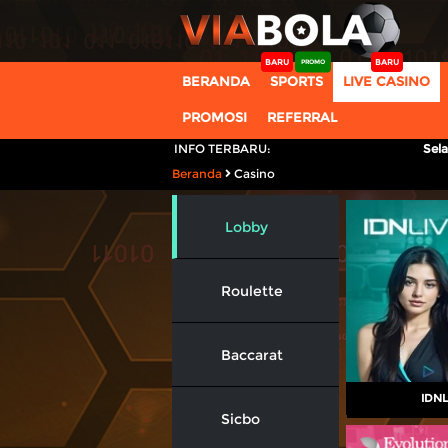
BARU
BARU
PROMO
BERANDA
SPORTS
LIVE CASINO
PROMOSI
REFERRAL
INFO TERBARU:
Selamat 
Beranda
Casino
Meja
Lobby
Baccarat
Dragon Tiger
Roulette
Sicbo
Roulette
Special Games
DAFTAR
Baccarat
KEM
IDNL
IDNL
Sicbo
Meja