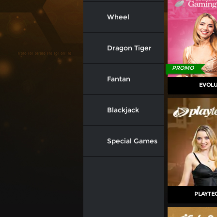
Roulette
Baccarat
Wheel
Sicbo
Dragon Tiger
Blackjack
Wheel
Dragon Tiger
DAFTAR
PROMO
KEM
Fantan
EVOLU
EVOLU
Meja
Blackjack
Roulette
Sicbo
Baccarat
Blackjack
Special Games
Dragon Tiger
Special Games
DAFTAR
KEM
PLAYTEC
PLAYTEC
Meja