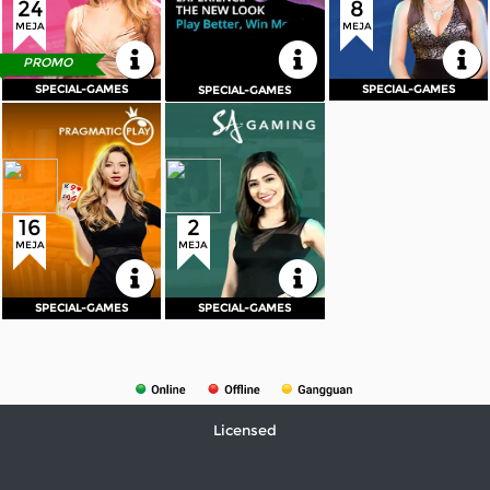
24
8
DAFTAR
MASUK
DAFTAR
MASUK
MEJA
MEJA
DAFTAR
MASUK
Referral
KEMBALI
KEMBALI
KEMBALI
PROMO
Promosi
SPECIAL-GAMES
SPECIAL-GAMES
SPECIAL-GAMES
SPECIAL-GAMES
SPECIAL-GAMES
SPECIAL-GAMES
Meja
Min
Max
Meja
Min
Max
Hubungi Kami
Baccarat
5Rb
5Jt
Baccarat
1Rb
30Jt
Roulette
1Rb
20Jt
Dragon Tiger
1Rb
30Jt
Sicbo
2Rb
25Jt
Live Chat
Roulette
1Rb
30Jt
Blackjack
10Rb
50Jt
Sicbo
1Rb
30Jt
Wheel
1Rb
1Jt
Dragon Tiger
5Rb
5Jt
Pengaduan Customer
16
2
DAFTAR
MASUK
DAFTAR
MASUK
MEJA
MEJA
Pilih Bahasa:
KEMBALI
KEMBALI
SPECIAL-GAMES
SPECIAL-GAMES
SPECIAL-GAMES
SPECIAL-GAMES
MASUK
DAFTAR
&copy; VIABOLA - Portal Game Online Resmi
Licensed
Terpercaya. Hak Cipta Dilindungi.