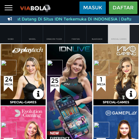
Beranda
MASUK
DAFTAR
Selamat Datang Di Situs IDN Terkemuka Di INDONESIA | Daftar S
Sports
BARU
PROMO
Live Casino
BARU
SICBO
WHEEL
DRAGON TIGER
FANTAN
BLACKJACK
SPECIAL GAMES
IDNPoker
BARU
Meja
Min
Max
Meja
Min
Max
Meja
Min
Max
Roulette
2Rb
20Jt
Baccarat
5Rb
30Jt
Baccarat
1Rb
5Jt
Sicbo
2Rb
2Jt
Roulette
1Rb
30Jt
Slots
PROMO
Dragon Tiger
1Rb
5Jt
Baccarat
1Rb
20Jt
Blackjack
250Rb
30Jt
Blackjack
10Rb
20Jt
Roulette
1Rb
5Jt
Special Games
10Rb
30Jt
Dragon Tiger
10Rb
1Jt
IDNLIVE
BARU
Special Games
1Rb
10Jt
Sicbo
1Rb
5Jt
24
1
25
Special Games
1Rb
5Jt
Stream N Spin
DAFTAR
MASUK
DAFTAR
MASUK
MEJA
MEJA
MEJA
KEMBALI
KEMBALI
Arcade
PROMO
SPECIAL-GAMES
SPECIAL-GAMES
SPECIAL-GAMES
SPECIAL-GAMES
Table Games
Meja
Min
Max
Meja
Min
Max
Roulette
1Rb
20Jt
Baccarat
5Rb
30Jt
Baccarat
2Rb
10Jt
Sicbo
500
250Rb
Lottery
BARU
PROMO
Sicbo
2Rb
10Jt
Roulette
1Rb
300Rb
Dragon Tiger
10Rb
10Jt
Dragon Tiger
5Rb
1,9Jt
Blackjack
10Rb
20Jt
Special Games
500
1,9Jt
IDNRaffle
Wheel
1Rb
10Jt