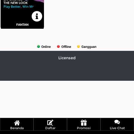
DAFTAR
MASUK
Referral
KEMBALI
Promosi
FANTAN
FANTAN
Hubungi Kami
Live Chat
Licensed
Pengaduan Customer
Pilih Bahasa:
MASUK
DAFTAR
&copy; VIABOLA - Portal Game Online Resmi
Terpercaya. Hak Cipta Dilindungi.
Beranda
Daftar
Promosi
Live Chat