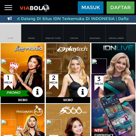
Beranda
MASUK
DAFTAR
Selamat Datang Di Situs IDN Terkemuka Di INDONESIA | Daftar Se
Sports
BARU
PROMO
Live Casino
BARU
SICBO
WHEEL
DRAGON TIGER
FANTAN
BLACKJACK
SPECIAL GAMES
IDNPoker
BARU
Meja
Min
Max
Meja
Min
Max
Meja
Min
Max
Baccarat
5Rb
5Jt
Roulette
2Rb
20Jt
Baccarat
1Rb
5Jt
Roulette
1Rb
20Jt
Sicbo
2Rb
2Jt
Slots
PROMO
Dragon Tiger
1Rb
5Jt
Sicbo
2Rb
25Jt
Baccarat
1Rb
20Jt
Blackjack
10Rb
50Jt
Blackjack
10Rb
20Jt
Roulette
1Rb
5Jt
Wheel
1Rb
1Jt
Dragon Tiger
10Rb
1Jt
IDNLIVE
BARU
Dragon Tiger
5Rb
5Jt
Special Games
1Rb
10Jt
Sicbo
1Rb
5Jt
1
2
3
Special Games
1Rb
5Jt
Stream N Spin
DAFTAR
MASUK
DAFTAR
MASUK
MEJA
MEJA
MEJA
KEMBALI
KEMBALI
PROMO
Arcade
PROMO
SICBO
SICBO
SICBO
SICBO
Table Games
Meja
Min
Max
Meja
Min
Max
Baccarat
5Rb
5Jt
Baccarat
10Rb
5Jt
Roulette
1Rb
20Jt
Roulette
1Rb
25Jt
Lottery
BARU
PROMO
Sicbo
2Rb
25Jt
Sic Bo
1Rb
25Jt
Blackjack
10Rb
50Jt
Dragon Tiger
10Rb
10Jt
Wheel
1Rb
1Jt
Special Games
1Rb
2Jt
IDNRaffle
Dragon Tiger
5Rb
5Jt