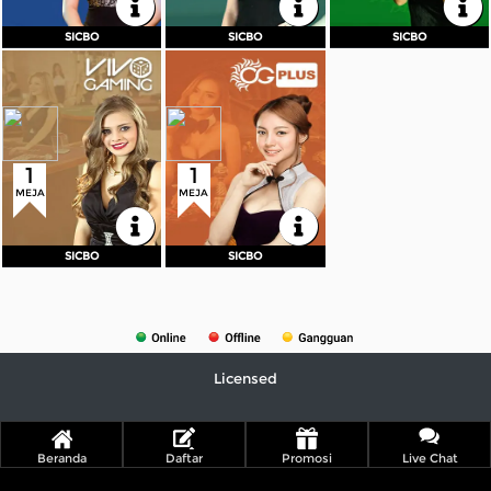
KEMBALI
KEMBALI
KEMBALI
SICBO
SICBO
SICBO
SICBO
SICBO
SICBO
Meja
Min
Max
Meja
Min
Max
Baccarat
1Rb
10Jt
Baccarat
5Rb
30Jt
Dragon Tiger
1Rb
10Jt
Roulette
1Rb
30Jt
Roulette
1Rb
10Jt
Blackjack
250Rb
30Jt
Wheel
1Rb
10Jt
Special Games
10Rb
30Jt
Special Games
1Rb
10Jt
1
1
DAFTAR
MASUK
DAFTAR
MASUK
MEJA
MEJA
KEMBALI
KEMBALI
SICBO
SICBO
SICBO
SICBO
Licensed
Beranda
Daftar
Promosi
Live Chat