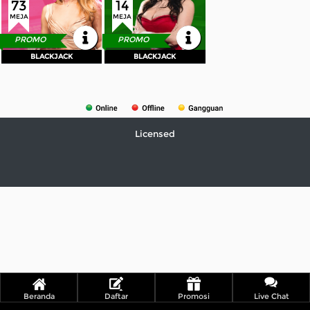
73
14
DAFTAR
MASUK
DAFTAR
MASUK
MEJA
MEJA
Referral
KEMBALI
KEMBALI
PROMO
PROMO
Promosi
BLACKJACK
BLACKJACK
BLACKJACK
BLACKJACK
Hubungi Kami
Live Chat
Licensed
Pengaduan Customer
Pilih Bahasa:
MASUK
DAFTAR
&copy; VIABOLA - Portal Game Online Resmi
Terpercaya. Hak Cipta Dilindungi.
Beranda
Daftar
Promosi
Live Chat