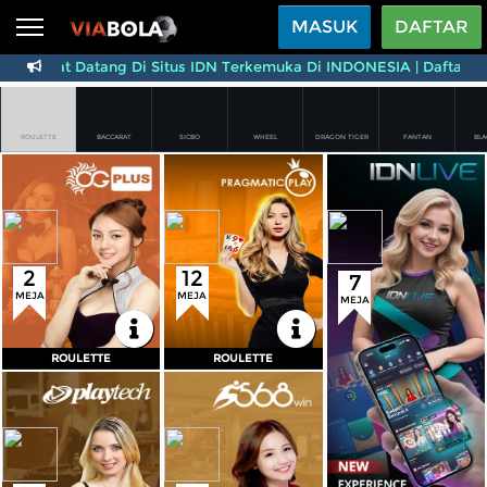
Beranda
MASUK
DAFTAR
Selamat Datang Di Situs IDN Terkemuka Di INDONESIA | Daftar Se
Sports
BARU
PROMO
Live Casino
BARU
ROULETTE
BACCARAT
SICBO
WHEEL
DRAGON TIGER
FANTAN
BLA
IDNPoker
BARU
Meja
Min
Max
Meja
Min
Max
Meja
Min
Max
Baccarat
1Rb
10Jt
Baccarat
5Rb
5Jt
Baccarat
1Rb
5Jt
Dragon Tiger
1Rb
10Jt
Roulette
1Rb
20Jt
Slots
PROMO
Dragon Tiger
1Rb
5Jt
Roulette
1Rb
10Jt
Sicbo
2Rb
25Jt
Wheel
1Rb
10Jt
Blackjack
10Rb
50Jt
Roulette
1Rb
5Jt
Special Games
1Rb
10Jt
Wheel
1Rb
1Jt
IDNLIVE
BARU
Dragon Tiger
5Rb
5Jt
Sicbo
1Rb
5Jt
2
12
7
Special Games
1Rb
5Jt
Stream N Spin
DAFTAR
MASUK
DAFTAR
MASUK
MEJA
MEJA
MEJA
KEMBALI
KEMBALI
Arcade
PROMO
ROULETTE
ROULETTE
ROULETTE
ROULETTE
Table Games
Meja
Min
Max
Meja
Min
Max
Roulette
2Rb
20Jt
Baccarat
10Rb
5Jt
Sicbo
2Rb
2Jt
Roulette
1Rb
25Jt
Lottery
BARU
PROMO
Baccarat
1Rb
20Jt
Sic Bo
1Rb
25Jt
Blackjack
10Rb
20Jt
Dragon Tiger
10Rb
10Jt
Dragon Tiger
10Rb
1Jt
Special Games
1Rb
2Jt
IDNRaffle
Special Games
1Rb
10Jt